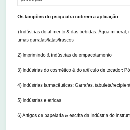
Os tampões do psiquiatra cobrem a aplicação
)
Indústrias do alimento & das bebidas: Água mineral, re
umas garrafas/latas/frascos
2) Imprimindo & indústrias de empacotamento
3) Indústrias do cosmético & do arti'culo de tocador: 
4) Indústrias farmacêuticas: Garrafas, tabuleta/recipien
5) Indústrias elétricas
6) Artigos de papelaria & escrita da indústria do instru