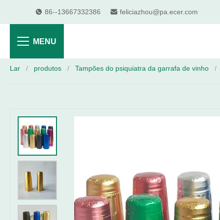
86--13667332386
feliciazhou@pa.ecer.com
MENU
Lar
/
produtos
/
Tampões do psiquiatra da garrafa de vinho
/