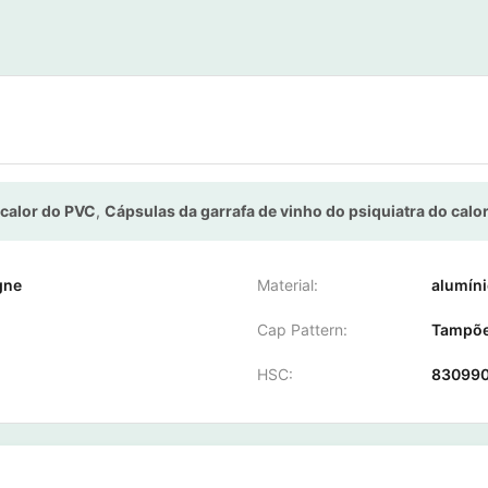
 calor do PVC
,
Cápsulas da garrafa de vinho do psiquiatra do cal
gne
Material:
alumín
Cap Pattern:
Tampõe
HSC:
83099