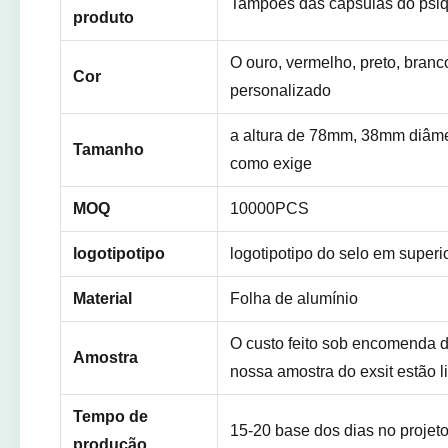
Tampões das cápsulas do psi
produto
O ouro, vermelho, preto, branco
Cor
personalizado
a altura de 78mm, 38mm diâme
Tamanho
como exige
MOQ
10000PCS
logotipotipo
logotipotipo do selo em superi
Material
Folha de alumínio
O custo feito sob encomenda 
Amostra
nossa amostra do exsit estão l
Tempo de
15-20 base dos dias no projet
produção