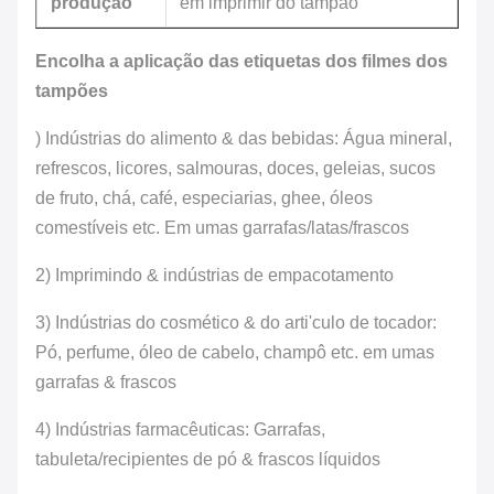
produção
em imprimir do tampão
Encolha a aplicação das etiquetas dos filmes dos
tampões
)
Indústrias do alimento & das bebidas: Água mineral,
refrescos, licores, salmouras, doces, geleias, sucos
de fruto, chá, café, especiarias, ghee, óleos
comestíveis etc. Em umas garrafas/latas/frascos
2) Imprimindo & indústrias de empacotamento
3) Indústrias do cosmético & do arti'culo de tocador:
Pó, perfume, óleo de cabelo, champô etc. em umas
garrafas & frascos
4) Indústrias farmacêuticas: Garrafas,
tabuleta/recipientes de pó & frascos líquidos