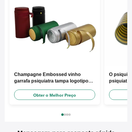
Champagne Embossed vinho
O psiquiat
garrafa psiquiatra tampa logotipo
psiquiatr
Pvc Heat psiquiatra cápsulas feito
cor feita
sob encomenda
cápsulas
Obter o Melhor Preço
O