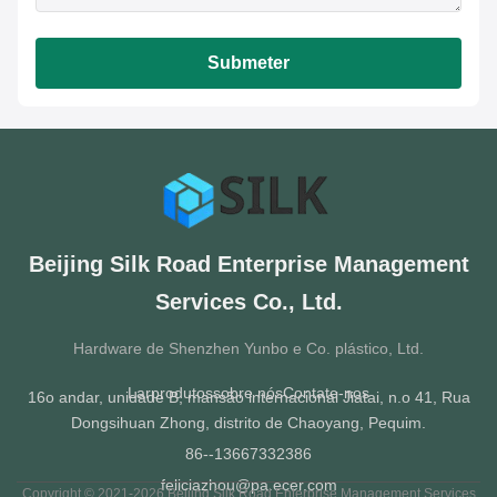
Submeter
Beijing Silk Road Enterprise Management
Services Co., Ltd.
Hardware de Shenzhen Yunbo e Co. plástico, Ltd.
Lar
produtos
sobre nós
Contate-nos
16o andar, unidade B, mansão internacional Jiatai, n.o 41, Rua
Dongsihuan Zhong, distrito de Chaoyang, Pequim.
86--13667332386
feliciazhou@pa.ecer.com
Copyright © 2021-2026 Beijing Silk Road Enterprise Management Services